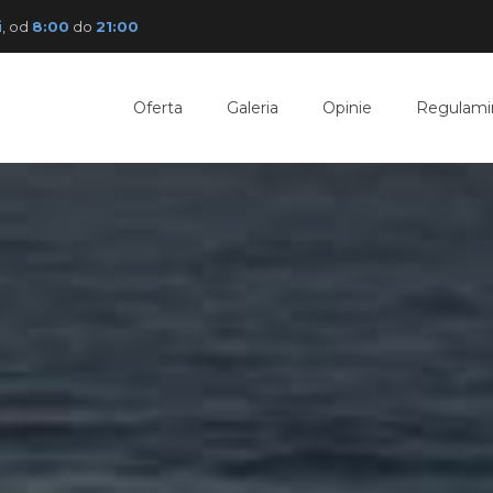
i
, od
8:00
do
21:00
Oferta
Galeria
Opinie
Regulami