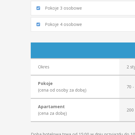
Pokoje 3 osobowe
Pokoje 4 osobowe
Okres
2 st
Pokoje
70 -
(cena od osoby za dobę)
Apartament
200 
(cena za dobę)
Doba hotelowa trwa od 15:00 w dniu przyjazdu do 10