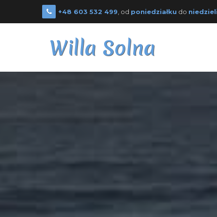
+48 603 532 499
, od
poniedziałku
do
niedziel
Willa Solna